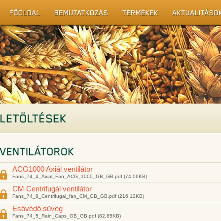
ACG1000 Axiál ventilátor
Fans_74_4_Axial_Fan_ACG_1000_GB_GB.pdf (74,06KB)
CM Centrifugál ventilátor
Fans_74_8_Centrifugal_fan_CM_GB_GB.pdf (216,12KB)
Esővédő süveg
Fans_74_5_Rain_Caps_GB_GB.pdf (82,85KB)