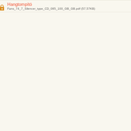
Hangtompító
Fans_74_7_Silencer_type_CD_085_100_GB_GB.pdf (57,57KB)