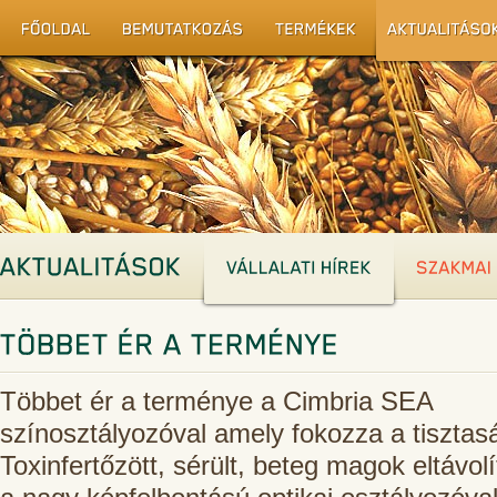
Többet ér a terménye a Cimbria SEA
színosztályozóval amely fokozza a tisztas
Toxinfertőzött, sérült, beteg magok eltávol