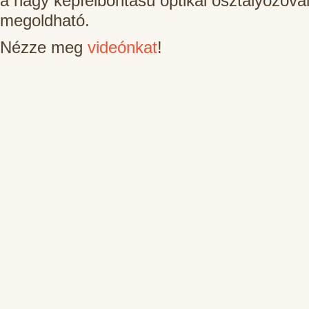
a nagy képfelbontású optikai osztályozóva
megoldható.
Nézze meg
videónkat
!